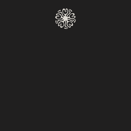
HAZ UNA RESERVACIÓN
Claps N' claps
Volver al calendario
Miércoles a Lunes
Reserv
6:00 PM – 11:00 PM