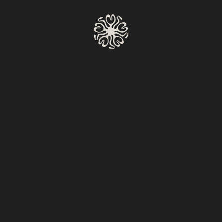
HAZ UNA RESERVACIÓN
Ejemplo
Volver al calendario
Miércoles a Lunes
Reserv
6:00 PM – 11:00 PM