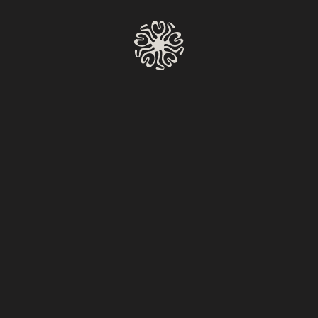
HAZ UNA RESERVACIÓN
Moises
Volver al calendario
Miércoles a Lunes
Reserv
6:00 PM – 11:00 PM